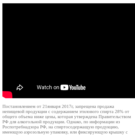
Постановлением от 21января 2017г, запрещена продажа
непищевой продукции с содержанием этилового спирта 28% от
общего объема ниже цены, которая утверждена Правительством
РФ для алкогольной продукции. Однако, по информации из
Роспотребнадзора РФ, на спиртосодержащую продукцию,
имеющую аэрозольную упаковку, или фиксирующую крышку с