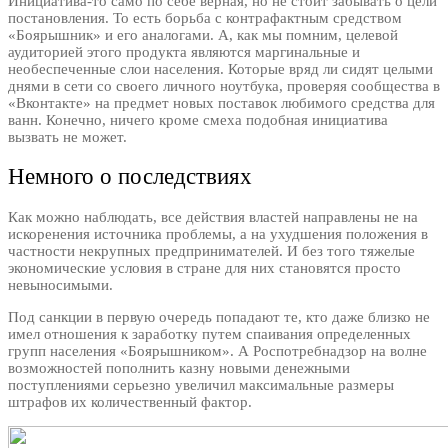
Инициатива-то само по себе верная, но не стоит забывать о цели
постановления. То есть борьба с контрафактным средством
«Боярышник» и его аналогами. А, как мы помним, целевой
аудиторией этого продукта являются маргинальные и
необеспеченные слои населения. Которые вряд ли сидят целыми
днями в сети со своего личного ноутбука, проверяя сообщества в
«Вконтакте» на предмет новых поставок любимого средства для
ванн. Конечно, ничего кроме смеха подобная инициатива
вызвать не может.
Немного о последствиях
Как можно наблюдать, все действия властей направлены не на
искоренения источника проблемы, а на ухудшения положения в
частности некрупных предпринимателей. И без того тяжелые
экономические условия в стране для них становятся просто
невыносимыми.
Под санкции в первую очередь попадают те, кто даже близко не
имел отношения к заработку путем спаивания определенных
групп населения «Боярышником». А Роспотребнадзор на волне
возможностей пополнить казну новыми денежными
поступлениями серьезно увеличил максимальные размеры
штрафов их количественный фактор.