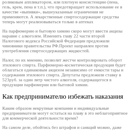
роликовым аппликатором, или плотную консистенцию (пена,
гель, крем, пена и т.п.), что предотвращает использование ее в
качестве «выпивки», вышеуказанные ограничения не
применяются. А лекарственные спиртосодержащие средства
теперь могут реализовываться только в аптеках
На парфюмерию и бытовую химию скоро могут ввести акцизы
наравне с алкоголем. Изменить главу 22 части второй
Налогового кодекса Российской Федерации предложили
чиновники правительства РФ.Проект направлен против
употребления спиртосодержащих жидкостей.
Налог, по их мнению, позволит жестче контролировать оборот
этилового спирта. Парфюмерно-косметическая продукция будет
облагаться одинаковым акцизом независимо от емкости тары и
содержания этилового спирта. Депутаты предложили ставку в
523руб. за один литр чистого алкоголя, содержащегося в
продукции парфюмерии или бытовой химии.
Как предпринимателю избежать наказания
Каким образом некрупные компании и индивидуальные
предприниматели могут остаться на плаву в это неблагоприятное
для коммерческой деятельности время?
На самом деле, обойтись без штрафов и санкций можно, даже