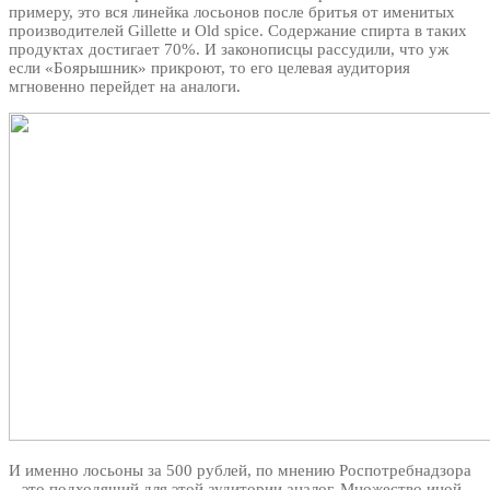
примеру, это вся линейка лосьонов после бритья от именитых
производителей Gillette и Old spice. Содержание спирта в таких
продуктах достигает 70%. И законописцы рассудили, что уж
если «Боярышник» прикроют, то его целевая аудитория
мгновенно перейдет на аналоги.
И именно лосьоны за 500 рублей, по мнению Роспотребнадзора
– это подходящий для этой аудитории аналог. Множество иной,