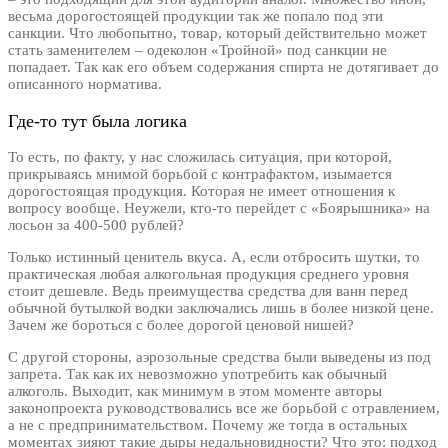
весьма дорогостоящей продукции так же попало под эти
санкции. Что любопытно, товар, который действительно может
стать заменителем – одеколон «Тройной» под санкции не
попадает. Так как его объем содержания спирта не дотягивает до
описанного норматива.
Где-то тут была логика
То есть, по факту, у нас сложилась ситуация, при которой,
прикрываясь мнимой борьбой с контрафактом, изымается
дорогостоящая продукция. Которая не имеет отношения к
вопросу вообще. Неужели, кто-то перейдет с «Боярышника» на
лосьон за 400-500 рублей?
Только истинный ценитель вкуса. А, если отбросить шутки, то
практическая любая алкогольная продукция среднего уровня
стоит дешевле. Ведь преимущества средства для ванн перед
обычной бутылкой водки заключались лишь в более низкой цене.
Зачем же бороться с более дорогой ценовой нишей?
С другой стороны, аэрозольные средства были выведены из под
запрета. Так как их невозможно употребить как обычный
алкоголь. Выходит, как минимум в этом моменте авторы
законопроекта руководствовались все же борьбой с отравлением,
а не с предпринимательством. Почему же тогда в остальных
моментах зияют такие дыры недальновидности? Что это: подход