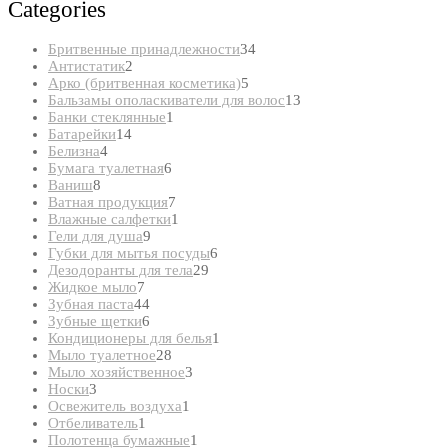
Categories
34
Бритвенные принадлежности
34
2
товара
Антистатик
2
товара
5
Арко (бритвенная косметика)
5
товаров
13
Бальзамы ополаскиватели для волос
13
1
товаров
Банки стеклянные
1
14
товар
Батарейки
14
4
товаров
Белизна
4
товара
6
Бумага туалетная
6
8
товаров
Ваниш
8
товаров
7
Ватная продукция
7
товаров
1
Влажные салфетки
1
9
товар
Гели для душа
9
товаров
6
Губки для мытья посуды
6
29
товаров
Дезодоранты для тела
29
7
товаров
Жидкое мыло
7
товаров
44
Зубная паста
44
товара
6
Зубные щетки
6
товаров
1
Кондиционеры для белья
1
28
товар
Мыло туалетное
28
товаров
3
Мыло хозяйственное
3
3
товара
Носки
3
товара
1
Освежитель воздуха
1
1
товар
Отбеливатель
1
товар
1
Полотенца бумажные
1