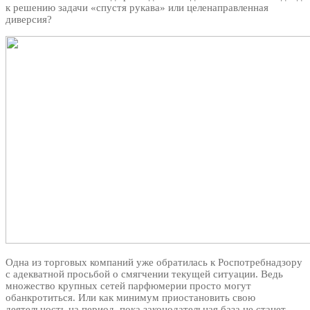
к решению задачи «спустя рукава» или целенаправленная
диверсия?
Одна из торговых компаний уже обратилась к Роспотребнадзору
с адекватной просьбой о смягчении текущей ситуации. Ведь
множество крупных сетей парфюмерии просто могут
обанкротиться. Или как минимум приостановить свою
деятельность на период, пока законодательная база не станет