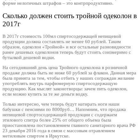
форме нелогичных штрафов – это контрпродуктивно.
Сколько должен стоить тройной одеколон в
2017г
В 2017г стоимость 100мл спиртосодержащей непищевой
продукции должна составлять не менее 60 рублей. Таким
образом, одеколон «Тройной» и все остальные разновидности
ранее дешевых одеколонов теперь будут стоить соизмеримо с
бутылкой дешевой водки.
На сегодняшний день цена Тройного одеколона в розничной
продаже должна быть не ниже 60 рублей за флакон. Данная мера
была принята за тем, чтобы отбить у наших сограждан желание
употреблять внутрь парфюмерную спиртосодержащую
продукцию. Как мыслят законотворцы: зачем пить одеколон,
если можно купить за те же деньги водку.
Только интересно, чем теперь будут натирать ноги наши
бабушки с пенсиями по 8000руб… Напомним, что продажа
непищевой спортосодержащей продукции с содержаем
этилового спитра более 25% от общего объема была
приостановлена постановлением главного санитарного врача РФ
23 декабря 2016 года в связи с массовым отравлением
метиловым спиртом в Иркутске.