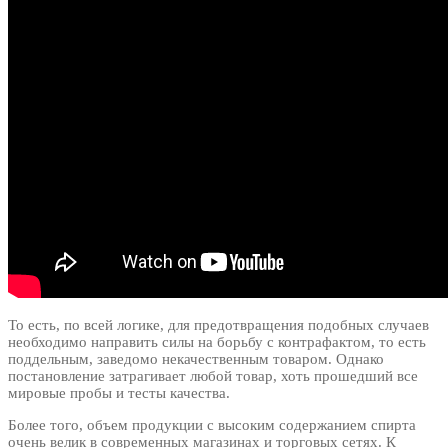
То есть, по всей логике, для предотвращения подобных случаев
необходимо направить силы на борьбу с контрафактом, то есть
поддельным, заведомо некачественным товаром. Однако
постановление затрагивает любой товар, хоть прошедший все
мировые пробы и тесты качества.
Более того, объем продукции с высоким содержанием спирта
очень велик в современных магазинах и торговых сетях. К