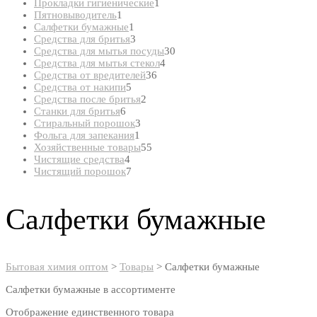
товар
1
Прокладки гигиенические
1
1
товар
Пятновыводитель
1
товар
1
Салфетки бумажные
1
товар
3
Средства для бритья
3
товара
30
Средства для мытья посуды
30
4
товаров
Средства для мытья стекол
4
36
товара
Средства от вредителей
36
5
товаров
Средства от накипи
5
товаров
2
Средства после бритья
2
6
товара
Станки для бритья
6
товаров
3
Стиральный порошок
3
1
товара
Фольга для запекания
1
товар
55
Хозяйственные товары
55
4
товаров
Чистящие средства
4
товара
7
Чистящий порошок
7
товаров
Салфетки бумажные
Бытовая химия оптом
>
Товары
>
Салфетки бумажные
Салфетки бумажные в ассортименте
Отображение единственного товара