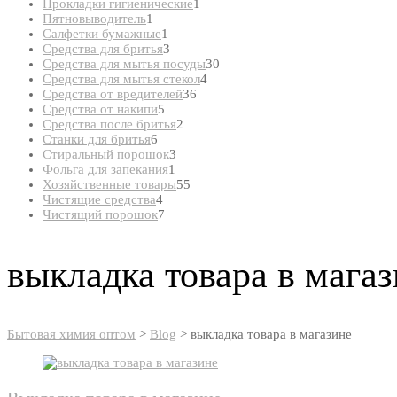
товар
1
Прокладки гигиенические
1
1
товар
Пятновыводитель
1
товар
1
Салфетки бумажные
1
товар
3
Средства для бритья
3
товара
30
Средства для мытья посуды
30
4
товаров
Средства для мытья стекол
4
36
товара
Средства от вредителей
36
5
товаров
Средства от накипи
5
товаров
2
Средства после бритья
2
6
товара
Станки для бритья
6
товаров
3
Стиральный порошок
3
1
товара
Фольга для запекания
1
товар
55
Хозяйственные товары
55
4
товаров
Чистящие средства
4
товара
7
Чистящий порошок
7
товаров
выкладка товара в мага
Бытовая химия оптом
>
Blog
>
выкладка товара в магазине