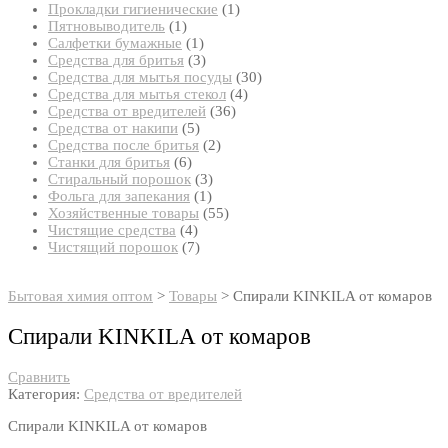
товар
1
Прокладки гигиенические
1
1
товар
Пятновыводитель
1
товар
1
Салфетки бумажные
1
товар
3
Средства для бритья
3
товара
30
Средства для мытья посуды
30
4
товаров
Средства для мытья стекол
4
36
товара
Средства от вредителей
36
5
товаров
Средства от накипи
5
товаров
2
Средства после бритья
2
6
товара
Станки для бритья
6
товаров
3
Стиральный порошок
3
1
товара
Фольга для запекания
1
товар
55
Хозяйственные товары
55
4
товаров
Чистящие средства
4
товара
7
Чистящий порошок
7
товаров
Бытовая химия оптом
>
Товары
>
Спирали KINKILA от комаров
Спирали KINKILA от комаров
Сравнить
Категория:
Средства от вредителей
Спирали KINKILA от комаров