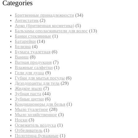
Categories
34
Бритвенные принадлежности
34
2
товара
Антистатик
2
товара
5
Арко (бритвенная косметика)
5
товаров
13
Бальзамы ополаскиватели для волос
13
1
товаров
Банки стеклянные
1
14
товар
Батарейки
14
4
товаров
Белизна
4
товара
6
Бумага туалетная
6
8
товаров
Ваниш
8
товаров
7
Ватная продукция
7
товаров
1
Влажные салфетки
1
9
товар
Гели для душа
9
товаров
6
Губки для мытья посуды
6
29
товаров
Дезодоранты для тела
29
7
товаров
Жидкое мыло
7
товаров
44
Зубная паста
44
товара
6
Зубные щетки
6
товаров
1
Кондиционеры для белья
1
28
товар
Мыло туалетное
28
товаров
3
Мыло хозяйственное
3
3
товара
Носки
3
товара
1
Освежитель воздуха
1
1
товар
Отбеливатель
1
товар
1
Полотенца бумажные
1