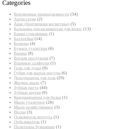
Categories
34
Бритвенные принадлежности
34
2
товара
Антистатик
2
товара
5
Арко (бритвенная косметика)
5
товаров
13
Бальзамы ополаскиватели для волос
13
1
товаров
Банки стеклянные
1
14
товар
Батарейки
14
4
товаров
Белизна
4
товара
6
Бумага туалетная
6
8
товаров
Ваниш
8
товаров
7
Ватная продукция
7
товаров
1
Влажные салфетки
1
9
товар
Гели для душа
9
товаров
6
Губки для мытья посуды
6
29
товаров
Дезодоранты для тела
29
7
товаров
Жидкое мыло
7
товаров
44
Зубная паста
44
товара
6
Зубные щетки
6
товаров
1
Кондиционеры для белья
1
28
товар
Мыло туалетное
28
товаров
3
Мыло хозяйственное
3
3
товара
Носки
3
товара
1
Освежитель воздуха
1
1
товар
Отбеливатель
1
товар
1
Полотенца бумажные
1