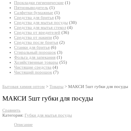
товар
1
Прокладки гигиенические
1
1
товар
Пятновыводитель
1
товар
1
Салфетки бумажные
1
товар
3
Средства для бритья
3
товара
30
Средства для мытья посуды
30
4
товаров
Средства для мытья стекол
4
36
товара
Средства от вредителей
36
5
товаров
Средства от накипи
5
товаров
2
Средства после бритья
2
6
товара
Станки для бритья
6
товаров
3
Стиральный порошок
3
1
товара
Фольга для запекания
1
товар
55
Хозяйственные товары
55
4
товаров
Чистящие средства
4
товара
7
Чистящий порошок
7
товаров
Бытовая химия оптом
>
Товары
>
МАКСИ 5шт губки для посуды
МАКСИ 5шт губки для посуды
Сравнить
Категория:
Губки для мытья посуды
Описание