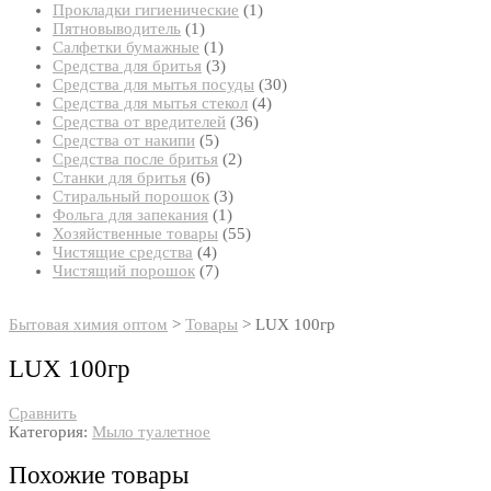
товар
1
Прокладки гигиенические
1
1
товар
Пятновыводитель
1
товар
1
Салфетки бумажные
1
товар
3
Средства для бритья
3
товара
30
Средства для мытья посуды
30
4
товаров
Средства для мытья стекол
4
36
товара
Средства от вредителей
36
5
товаров
Средства от накипи
5
товаров
2
Средства после бритья
2
6
товара
Станки для бритья
6
товаров
3
Стиральный порошок
3
1
товара
Фольга для запекания
1
товар
55
Хозяйственные товары
55
4
товаров
Чистящие средства
4
товара
7
Чистящий порошок
7
товаров
Бытовая химия оптом
>
Товары
>
LUX 100гр
LUX 100гр
Сравнить
Категория:
Мыло туалетное
Похожие товары