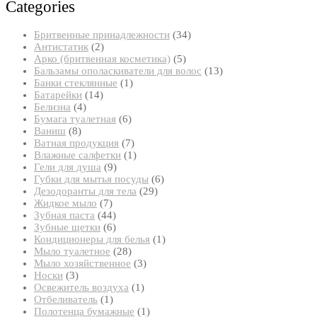
Categories
34
Бритвенные принадлежности
34
2
товара
Антистатик
2
товара
5
Арко (бритвенная косметика)
5
товаров
13
Бальзамы ополаскиватели для волос
13
1
товаров
Банки стеклянные
1
14
товар
Батарейки
14
4
товаров
Белизна
4
товара
6
Бумага туалетная
6
8
товаров
Ваниш
8
товаров
7
Ватная продукция
7
товаров
1
Влажные салфетки
1
9
товар
Гели для душа
9
товаров
6
Губки для мытья посуды
6
29
товаров
Дезодоранты для тела
29
7
товаров
Жидкое мыло
7
товаров
44
Зубная паста
44
товара
6
Зубные щетки
6
товаров
1
Кондиционеры для белья
1
28
товар
Мыло туалетное
28
товаров
3
Мыло хозяйственное
3
3
товара
Носки
3
товара
1
Освежитель воздуха
1
1
товар
Отбеливатель
1
товар
1
Полотенца бумажные
1