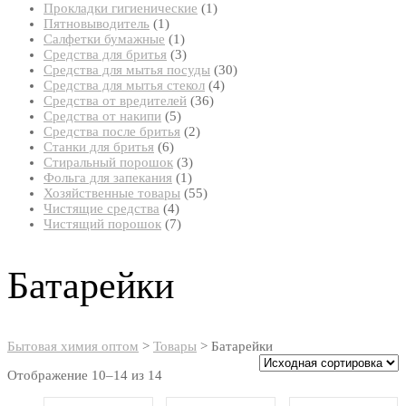
товар
1
Прокладки гигиенические
1
1
товар
Пятновыводитель
1
товар
1
Салфетки бумажные
1
товар
3
Средства для бритья
3
товара
30
Средства для мытья посуды
30
4
товаров
Средства для мытья стекол
4
36
товара
Средства от вредителей
36
5
товаров
Средства от накипи
5
товаров
2
Средства после бритья
2
6
товара
Станки для бритья
6
товаров
3
Стиральный порошок
3
1
товара
Фольга для запекания
1
товар
55
Хозяйственные товары
55
4
товаров
Чистящие средства
4
товара
7
Чистящий порошок
7
товаров
Батарейки
Бытовая химия оптом
>
Товары
>
Батарейки
Отображение 10–14 из 14