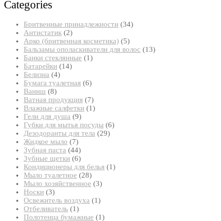
Categories
34
Бритвенные принадлежности
34
2
товара
Антистатик
2
товара
5
Арко (бритвенная косметика)
5
товаров
13
Бальзамы ополаскиватели для волос
13
1
товаров
Банки стеклянные
1
14
товар
Батарейки
14
4
товаров
Белизна
4
товара
6
Бумага туалетная
6
8
товаров
Ваниш
8
товаров
7
Ватная продукция
7
товаров
1
Влажные салфетки
1
9
товар
Гели для душа
9
товаров
6
Губки для мытья посуды
6
29
товаров
Дезодоранты для тела
29
7
товаров
Жидкое мыло
7
товаров
44
Зубная паста
44
товара
6
Зубные щетки
6
товаров
1
Кондиционеры для белья
1
28
товар
Мыло туалетное
28
товаров
3
Мыло хозяйственное
3
3
товара
Носки
3
товара
1
Освежитель воздуха
1
1
товар
Отбеливатель
1
товар
1
Полотенца бумажные
1