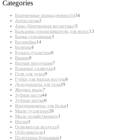
Categories
34
Бритвенные принадлежности
34
2
товара
Антистатик
2
товара
5
Арко (бритвенная косметика)
5
товаров
13
Бальзамы ополаскиватели для волос
13
1
товаров
Банки стеклянные
1
14
товар
Батарейки
14
4
товаров
Белизна
4
товара
6
Бумага туалетная
6
8
товаров
Ваниш
8
товаров
7
Ватная продукция
7
товаров
1
Влажные салфетки
1
9
товар
Гели для душа
9
товаров
6
Губки для мытья посуды
6
29
товаров
Дезодоранты для тела
29
7
товаров
Жидкое мыло
7
товаров
44
Зубная паста
44
товара
6
Зубные щетки
6
товаров
1
Кондиционеры для белья
1
28
товар
Мыло туалетное
28
товаров
3
Мыло хозяйственное
3
3
товара
Носки
3
товара
1
Освежитель воздуха
1
1
товар
Отбеливатель
1
товар
1
Полотенца бумажные
1