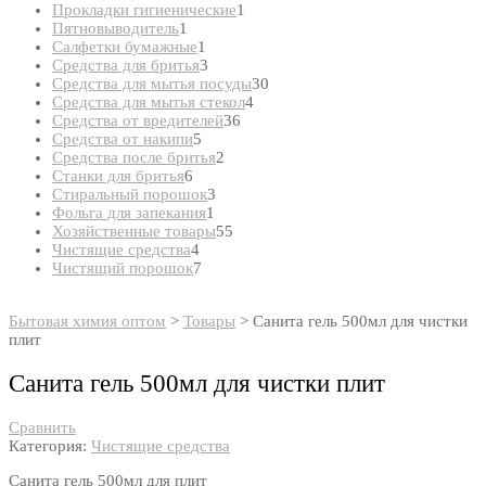
товар
1
Прокладки гигиенические
1
1
товар
Пятновыводитель
1
товар
1
Салфетки бумажные
1
товар
3
Средства для бритья
3
товара
30
Средства для мытья посуды
30
4
товаров
Средства для мытья стекол
4
36
товара
Средства от вредителей
36
5
товаров
Средства от накипи
5
товаров
2
Средства после бритья
2
6
товара
Станки для бритья
6
товаров
3
Стиральный порошок
3
1
товара
Фольга для запекания
1
товар
55
Хозяйственные товары
55
4
товаров
Чистящие средства
4
товара
7
Чистящий порошок
7
товаров
Бытовая химия оптом
>
Товары
>
Санита гель 500мл для чистки
плит
Санита гель 500мл для чистки плит
Сравнить
Категория:
Чистящие средства
Санита гель 500мл для плит