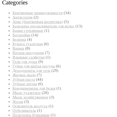
Categories
34
Бритвенные принадлежности
34
2
товара
Антистатик
2
товара
5
Арко (бритвенная косметика)
5
товаров
13
Бальзамы ополаскиватели для волос
13
1
товаров
Банки стеклянные
1
14
товар
Батарейки
14
4
товаров
Белизна
4
товара
6
Бумага туалетная
6
8
товаров
Ваниш
8
товаров
7
Ватная продукция
7
товаров
1
Влажные салфетки
1
9
товар
Гели для душа
9
товаров
6
Губки для мытья посуды
6
29
товаров
Дезодоранты для тела
29
7
товаров
Жидкое мыло
7
товаров
44
Зубная паста
44
товара
6
Зубные щетки
6
товаров
1
Кондиционеры для белья
1
28
товар
Мыло туалетное
28
товаров
3
Мыло хозяйственное
3
3
товара
Носки
3
товара
1
Освежитель воздуха
1
1
товар
Отбеливатель
1
товар
1
Полотенца бумажные
1