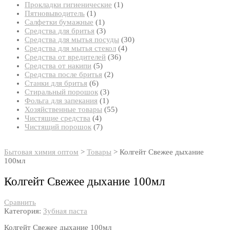
товар
1
Прокладки гигиенические
1
1
товар
Пятновыводитель
1
товар
1
Салфетки бумажные
1
товар
3
Средства для бритья
3
товара
30
Средства для мытья посуды
30
4
товаров
Средства для мытья стекол
4
36
товара
Средства от вредителей
36
5
товаров
Средства от накипи
5
товаров
2
Средства после бритья
2
6
товара
Станки для бритья
6
товаров
3
Стиральный порошок
3
1
товара
Фольга для запекания
1
товар
55
Хозяйственные товары
55
4
товаров
Чистящие средства
4
товара
7
Чистящий порошок
7
товаров
Бытовая химия оптом
>
Товары
>
Колгейт Свежее дыхание
100мл
Колгейт Свежее дыхание 100мл
Сравнить
Категория:
Зубная паста
Колгейт Свежее дыхание 100мл