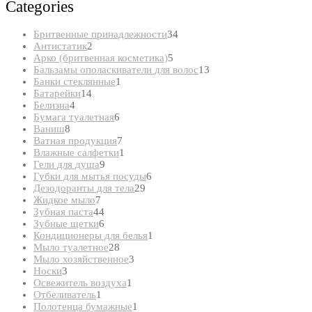
Categories
34
Бритвенные принадлежности
34
2
товара
Антистатик
2
товара
5
Арко (бритвенная косметика)
5
товаров
13
Бальзамы ополаскиватели для волос
13
1
товаров
Банки стеклянные
1
14
товар
Батарейки
14
4
товаров
Белизна
4
товара
6
Бумага туалетная
6
8
товаров
Ваниш
8
товаров
7
Ватная продукция
7
товаров
1
Влажные салфетки
1
9
товар
Гели для душа
9
товаров
6
Губки для мытья посуды
6
29
товаров
Дезодоранты для тела
29
7
товаров
Жидкое мыло
7
товаров
44
Зубная паста
44
товара
6
Зубные щетки
6
товаров
1
Кондиционеры для белья
1
28
товар
Мыло туалетное
28
товаров
3
Мыло хозяйственное
3
3
товара
Носки
3
товара
1
Освежитель воздуха
1
1
товар
Отбеливатель
1
товар
1
Полотенца бумажные
1