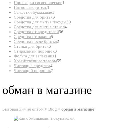
товар
1
Прокладки гигиенические
1
1
товар
Пятновыводитель
1
товар
1
Салфетки бумажные
1
товар
3
Средства для бритья
3
товара
30
Средства для мытья посуды
30
4
товаров
Средства для мытья стекол
4
36
товара
Средства от вредителей
36
5
товаров
Средства от накипи
5
товаров
2
Средства после бритья
2
6
товара
Станки для бритья
6
товаров
3
Стиральный порошок
3
1
товара
Фольга для запекания
1
товар
55
Хозяйственные товары
55
4
товаров
Чистящие средства
4
товара
7
Чистящий порошок
7
товаров
обман в магазине
Бытовая химия оптом
>
Blog
>
обман в магазине