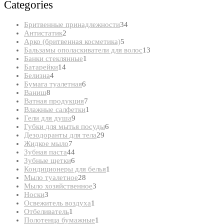
Categories
34
Бритвенные принадлежности
34
2
товара
Антистатик
2
товара
5
Арко (бритвенная косметика)
5
товаров
13
Бальзамы ополаскиватели для волос
13
1
товаров
Банки стеклянные
1
14
товар
Батарейки
14
4
товаров
Белизна
4
товара
6
Бумага туалетная
6
8
товаров
Ваниш
8
товаров
7
Ватная продукция
7
товаров
1
Влажные салфетки
1
9
товар
Гели для душа
9
товаров
6
Губки для мытья посуды
6
29
товаров
Дезодоранты для тела
29
7
товаров
Жидкое мыло
7
товаров
44
Зубная паста
44
товара
6
Зубные щетки
6
товаров
1
Кондиционеры для белья
1
28
товар
Мыло туалетное
28
товаров
3
Мыло хозяйственное
3
3
товара
Носки
3
товара
1
Освежитель воздуха
1
1
товар
Отбеливатель
1
товар
1
Полотенца бумажные
1