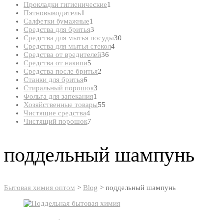
товар
1
Прокладки гигиенические
1
1
товар
Пятновыводитель
1
товар
1
Салфетки бумажные
1
товар
3
Средства для бритья
3
товара
30
Средства для мытья посуды
30
4
товаров
Средства для мытья стекол
4
36
товара
Средства от вредителей
36
5
товаров
Средства от накипи
5
товаров
2
Средства после бритья
2
6
товара
Станки для бритья
6
товаров
3
Стиральный порошок
3
1
товара
Фольга для запекания
1
товар
55
Хозяйственные товары
55
4
товаров
Чистящие средства
4
товара
7
Чистящий порошок
7
товаров
поддельный шампунь
Бытовая химия оптом
>
Blog
>
поддельный шампунь