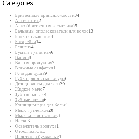
Categories
34
Бритвенные принадлежности
34
2
товара
Антистатик
2
товара
5
Арко (бритвенная косметика)
5
товаров
13
Бальзамы ополаскиватели для волос
13
1
товаров
Банки стеклянные
1
14
товар
Батарейки
14
4
товаров
Белизна
4
товара
6
Бумага туалетная
6
8
товаров
Ваниш
8
товаров
7
Ватная продукция
7
товаров
1
Влажные салфетки
1
9
товар
Гели для душа
9
товаров
6
Губки для мытья посуды
6
29
товаров
Дезодоранты для тела
29
7
товаров
Жидкое мыло
7
товаров
44
Зубная паста
44
товара
6
Зубные щетки
6
товаров
1
Кондиционеры для белья
1
28
товар
Мыло туалетное
28
товаров
3
Мыло хозяйственное
3
3
товара
Носки
3
товара
1
Освежитель воздуха
1
1
товар
Отбеливатель
1
товар
1
Полотенца бумажные
1