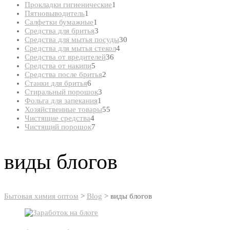
товар
1
Прокладки гигиенические
1
1
товар
Пятновыводитель
1
товар
1
Салфетки бумажные
1
товар
3
Средства для бритья
3
товара
30
Средства для мытья посуды
30
4
товаров
Средства для мытья стекол
4
36
товара
Средства от вредителей
36
5
товаров
Средства от накипи
5
товаров
2
Средства после бритья
2
6
товара
Станки для бритья
6
товаров
3
Стиральный порошок
3
1
товара
Фольга для запекания
1
товар
55
Хозяйственные товары
55
4
товаров
Чистящие средства
4
товара
7
Чистящий порошок
7
товаров
виды блогов
Бытовая химия оптом
>
Blog
>
виды блогов