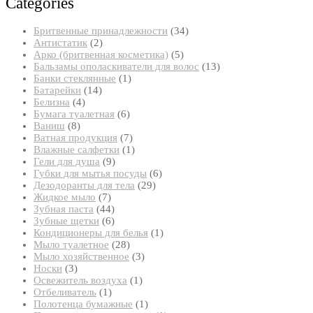
Categories
34
Бритвенные принадлежности
34
2
товара
Антистатик
2
товара
5
Арко (бритвенная косметика)
5
товаров
13
Бальзамы ополаскиватели для волос
13
1
товаров
Банки стеклянные
1
14
товар
Батарейки
14
4
товаров
Белизна
4
товара
6
Бумага туалетная
6
8
товаров
Ваниш
8
товаров
7
Ватная продукция
7
товаров
1
Влажные салфетки
1
9
товар
Гели для душа
9
товаров
6
Губки для мытья посуды
6
29
товаров
Дезодоранты для тела
29
7
товаров
Жидкое мыло
7
товаров
44
Зубная паста
44
товара
6
Зубные щетки
6
товаров
1
Кондиционеры для белья
1
28
товар
Мыло туалетное
28
товаров
3
Мыло хозяйственное
3
3
товара
Носки
3
товара
1
Освежитель воздуха
1
1
товар
Отбеливатель
1
товар
1
Полотенца бумажные
1