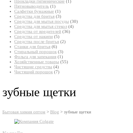
товар
1
Прокладки гигиенические
1
1
товар
Пятновыводитель
1
товар
1
Салфетки бумажные
1
товар
3
Средства для бритья
3
товара
30
Средства для мытья посуды
30
4
товаров
Средства для мытья стекол
4
36
товара
Средства от вредителей
36
5
товаров
Средства от накипи
5
товаров
2
Средства после бритья
2
6
товара
Станки для бритья
6
товаров
3
Стиральный порошок
3
1
товара
Фольга для запекания
1
товар
55
Хозяйственные товары
55
4
товаров
Чистящие средства
4
товара
7
Чистящий порошок
7
товаров
зубные щетки
Бытовая химия оптом
>
Blog
>
зубные щетки