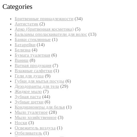
Categories
34
Бритвенные принадлежности
34
2
товара
Антистатик
2
товара
5
Арко (бритвенная косметика)
5
товаров
13
Бальзамы ополаскиватели для волос
13
1
товаров
Банки стеклянные
1
14
товар
Батарейки
14
4
товаров
Белизна
4
товара
6
Бумага туалетная
6
8
товаров
Ваниш
8
товаров
7
Ватная продукция
7
товаров
1
Влажные салфетки
1
9
товар
Гели для душа
9
товаров
6
Губки для мытья посуды
6
29
товаров
Дезодоранты для тела
29
7
товаров
Жидкое мыло
7
товаров
44
Зубная паста
44
товара
6
Зубные щетки
6
товаров
1
Кондиционеры для белья
1
28
товар
Мыло туалетное
28
товаров
3
Мыло хозяйственное
3
3
товара
Носки
3
товара
1
Освежитель воздуха
1
1
товар
Отбеливатель
1