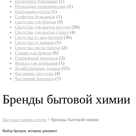
товар
1
Полотенца бумажные
1
товар
1
Прокладки гигиенические
1
1
товар
Пятновыводитель
1
товар
1
Салфетки бумажные
1
товар
3
Средства для бритья
3
товара
30
Средства для мытья посуды
30
4
товаров
Средства для мытья стекол
4
36
товара
Средства от вредителей
36
5
товаров
Средства от накипи
5
товаров
2
Средства после бритья
2
6
товара
Станки для бритья
6
товаров
3
Стиральный порошок
3
1
товара
Фольга для запекания
1
товар
55
Хозяйственные товары
55
4
товаров
Чистящие средства
4
товара
7
Чистящий порошок
7
товаров
Бренды бытовой химии
Бытовая химия оптом
>
Бренды бытовой химии
Выбор брендов, которым доверяют