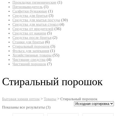
товар
1
Прокладки гигиенические
1
1
товар
Пятновыводитель
1
товар
1
Салфетки бумажные
1
товар
3
Средства для бритья
3
товара
30
Средства для мытья посуды
30
4
товаров
Средства для мытья стекол
4
36
товара
Средства от вредителей
36
5
товаров
Средства от накипи
5
товаров
2
Средства после бритья
2
6
товара
Станки для бритья
6
товаров
3
Стиральный порошок
3
1
товара
Фольга для запекания
1
товар
55
Хозяйственные товары
55
4
товаров
Чистящие средства
4
товара
7
Чистящий порошок
7
товаров
Стиральный порошок
Бытовая химия оптом
>
Товары
>
Стиральный порошок
Показаны все результаты (3)