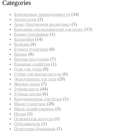
Categories
34
Бритвенные принадлежности
34
2
товара
Антистатик
2
товара
5
Арко (бритвенная косметика)
5
товаров
13
Бальзамы ополаскиватели для волос
13
1
товаров
Банки стеклянные
1
14
товар
Батарейки
14
4
товаров
Белизна
4
товара
6
Бумага туалетная
6
8
товаров
Ваниш
8
товаров
7
Ватная продукция
7
товаров
1
Влажные салфетки
1
9
товар
Гели для душа
9
товаров
6
Губки для мытья посуды
6
29
товаров
Дезодоранты для тела
29
7
товаров
Жидкое мыло
7
товаров
44
Зубная паста
44
товара
6
Зубные щетки
6
товаров
1
Кондиционеры для белья
1
28
товар
Мыло туалетное
28
товаров
3
Мыло хозяйственное
3
3
товара
Носки
3
товара
1
Освежитель воздуха
1
1
товар
Отбеливатель
1
товар
1
Полотенца бумажные
1