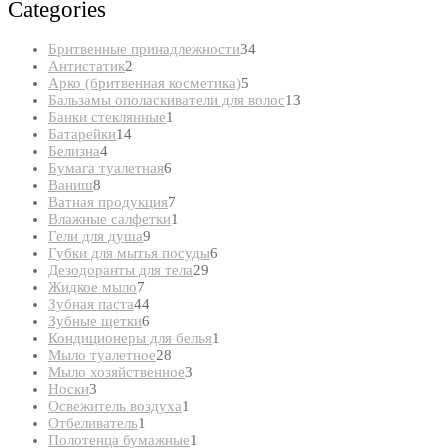
Categories
34
Бритвенные принадлежности
34
2
товара
Антистатик
2
товара
5
Арко (бритвенная косметика)
5
товаров
13
Бальзамы ополаскиватели для волос
13
1
товаров
Банки стеклянные
1
14
товар
Батарейки
14
4
товаров
Белизна
4
товара
6
Бумага туалетная
6
8
товаров
Ваниш
8
товаров
7
Ватная продукция
7
товаров
1
Влажные салфетки
1
9
товар
Гели для душа
9
товаров
6
Губки для мытья посуды
6
29
товаров
Дезодоранты для тела
29
7
товаров
Жидкое мыло
7
товаров
44
Зубная паста
44
товара
6
Зубные щетки
6
товаров
1
Кондиционеры для белья
1
28
товар
Мыло туалетное
28
товаров
3
Мыло хозяйственное
3
3
товара
Носки
3
товара
1
Освежитель воздуха
1
1
товар
Отбеливатель
1
товар
1
Полотенца бумажные
1