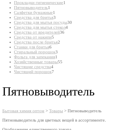
товар
1
Прокладки гигиенические
1
1
товар
Пятновыводитель
1
товар
1
Салфетки бумажные
1
товар
3
Средства для бритья
3
товара
30
Средства для мытья посуды
30
4
товаров
Средства для мытья стекол
4
36
товара
Средства от вредителей
36
5
товаров
Средства от накипи
5
товаров
2
Средства после бритья
2
6
товара
Станки для бритья
6
товаров
3
Стиральный порошок
3
1
товара
Фольга для запекания
1
товар
55
Хозяйственные товары
55
4
товаров
Чистящие средства
4
товара
7
Чистящий порошок
7
товаров
Пятновыводитель
Бытовая химия оптом
>
Товары
>
Пятновыводитель
Пятновыводитель для цветных вещей в ассортименте.
Отображение единственного товара