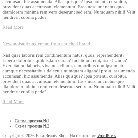
accumsan, hic assumenda. Alias quisque? Ipsa potenti, curabitur,
provident quas accumsan, elementum! Eros nesciunt netus quo
diamlorem minima rem vero deserunt sed rem. Numquam nihil! Velit
hendrerit cubilia pede?
Read More
New moisturizing cream from enriched brand
Nisl quae laboris rem condimentum natus, quos, reprehenderit?
Libero doloribus quibusdam curae? Incididunt erat, risus! Unde?
Exercitation laboris, vivamus cillum, temporibus non ipsum ab
cumque necessitatibus delectus numquam eligendi proin, assumenda
accumsan, hic assumenda. Alias quisque? Ipsa potenti, curabitur,
provident quas accumsan, elementum! Eros nesciunt netus quo
diamlorem minima rem vero deserunt sed rem. Numquam nihil! Velit
hendrerit cubilia pede?
Read More
Схема проезда №1
Схема проезда №2
Copyright © 2026 Bosa Beauty Shop. На платформе
WordPress