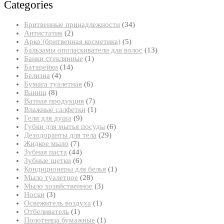
Categories
34
Бритвенные принадлежности
34
2
товара
Антистатик
2
товара
5
Арко (бритвенная косметика)
5
товаров
13
Бальзамы ополаскиватели для волос
13
1
товаров
Банки стеклянные
1
14
товар
Батарейки
14
4
товаров
Белизна
4
товара
6
Бумага туалетная
6
8
товаров
Ваниш
8
товаров
7
Ватная продукция
7
товаров
1
Влажные салфетки
1
9
товар
Гели для душа
9
товаров
6
Губки для мытья посуды
6
29
товаров
Дезодоранты для тела
29
7
товаров
Жидкое мыло
7
товаров
44
Зубная паста
44
товара
6
Зубные щетки
6
товаров
1
Кондиционеры для белья
1
28
товар
Мыло туалетное
28
товаров
3
Мыло хозяйственное
3
3
товара
Носки
3
товара
1
Освежитель воздуха
1
1
товар
Отбеливатель
1
товар
1
Полотенца бумажные
1