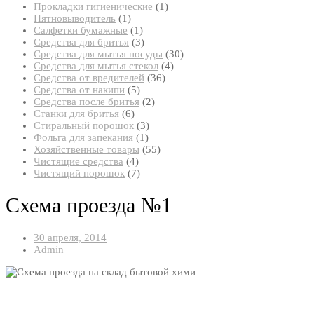
товар
1
Прокладки гигиенические
1
1
товар
Пятновыводитель
1
товар
1
Салфетки бумажные
1
товар
3
Средства для бритья
3
товара
30
Средства для мытья посуды
30
4
товаров
Средства для мытья стекол
4
36
товара
Средства от вредителей
36
5
товаров
Средства от накипи
5
товаров
2
Средства после бритья
2
6
товара
Станки для бритья
6
товаров
3
Стиральный порошок
3
1
товара
Фольга для запекания
1
товар
55
Хозяйственные товары
55
4
товаров
Чистящие средства
4
товара
7
Чистящий порошок
7
товаров
Схема проезда №1
30 апреля, 2014
Admin