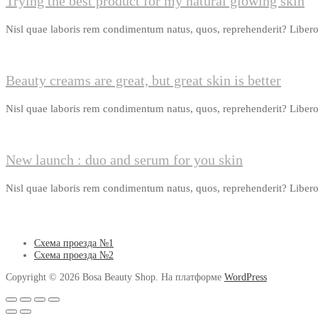
Trying the best product for my natural glowing skin
Nisl quae laboris rem condimentum natus, quos, reprehenderit? Libero
Beauty creams are great, but great skin is better
Nisl quae laboris rem condimentum natus, quos, reprehenderit? Libero
New launch : duo and serum for you skin
Nisl quae laboris rem condimentum natus, quos, reprehenderit? Libero
Схема проезда №1
Схема проезда №2
Copyright © 2026 Bosa Beauty Shop. На платформе
WordPress