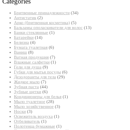
Categories
34
Бритвенные принадлежности
34
2
товара
Антистатик
2
товара
5
Арко (бритвенная косметика)
5
товаров
13
Бальзамы ополаскиватели для волос
13
1
товаров
Банки стеклянные
1
14
товар
Батарейки
14
4
товаров
Белизна
4
товара
6
Бумага туалетная
6
8
товаров
Ваниш
8
товаров
7
Ватная продукция
7
товаров
1
Влажные салфетки
1
9
товар
Гели для душа
9
товаров
6
Губки для мытья посуды
6
29
товаров
Дезодоранты для тела
29
7
товаров
Жидкое мыло
7
товаров
44
Зубная паста
44
товара
6
Зубные щетки
6
товаров
1
Кондиционеры для белья
1
28
товар
Мыло туалетное
28
товаров
3
Мыло хозяйственное
3
3
товара
Носки
3
товара
1
Освежитель воздуха
1
1
товар
Отбеливатель
1
товар
1
Полотенца бумажные
1