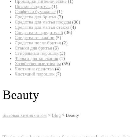
товар
1
Прокладки гигиенические
1
1
товар
Пятновыводитель
1
товар
1
Салфетки бумажные
1
товар
3
Средства для бритья
3
товара
30
Средства для мытья посуды
30
4
товаров
Средства для мытья стекол
4
36
товара
Средства от вредителей
36
5
товаров
Средства от накипи
5
товаров
2
Средства после бритья
2
6
товара
Станки для бритья
6
товаров
3
Стиральный порошок
3
1
товара
Фольга для запекания
1
товар
55
Хозяйственные товары
55
4
товаров
Чистящие средства
4
товара
7
Чистящий порошок
7
товаров
Beauty
Бытовая химия оптом
>
Blog
>
Beauty