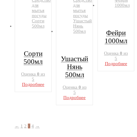
Фейри
1000мл
Сорти
Оценка
0
из
Ушастый
5
500мл
Подробнее
Нянь
500мл
Оценка
0
из
5
Подробнее
Оценка
0
из
5
Подробнее
←
1
2
3
4
→