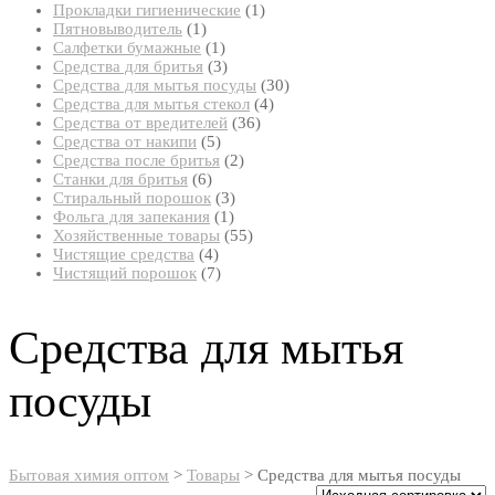
товар
1
Прокладки гигиенические
1
1
товар
Пятновыводитель
1
товар
1
Салфетки бумажные
1
товар
3
Средства для бритья
3
товара
30
Средства для мытья посуды
30
4
товаров
Средства для мытья стекол
4
36
товара
Средства от вредителей
36
5
товаров
Средства от накипи
5
товаров
2
Средства после бритья
2
6
товара
Станки для бритья
6
товаров
3
Стиральный порошок
3
1
товара
Фольга для запекания
1
товар
55
Хозяйственные товары
55
4
товаров
Чистящие средства
4
товара
7
Чистящий порошок
7
товаров
Средства для мытья
посуды
Бытовая химия оптом
>
Товары
>
Средства для мытья посуды