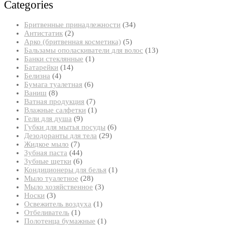
Categories
34
Бритвенные принадлежности
34
2
товара
Антистатик
2
товара
5
Арко (бритвенная косметика)
5
товаров
13
Бальзамы ополаскиватели для волос
13
1
товаров
Банки стеклянные
1
14
товар
Батарейки
14
4
товаров
Белизна
4
товара
6
Бумага туалетная
6
8
товаров
Ваниш
8
товаров
7
Ватная продукция
7
товаров
1
Влажные салфетки
1
9
товар
Гели для душа
9
товаров
6
Губки для мытья посуды
6
29
товаров
Дезодоранты для тела
29
7
товаров
Жидкое мыло
7
товаров
44
Зубная паста
44
товара
6
Зубные щетки
6
товаров
1
Кондиционеры для белья
1
28
товар
Мыло туалетное
28
товаров
3
Мыло хозяйственное
3
3
товара
Носки
3
товара
1
Освежитель воздуха
1
1
товар
Отбеливатель
1
товар
1
Полотенца бумажные
1