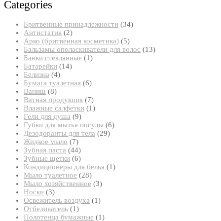
Categories
34
Бритвенные принадлежности
34
2
товара
Антистатик
2
товара
5
Арко (бритвенная косметика)
5
товаров
13
Бальзамы ополаскиватели для волос
13
1
товаров
Банки стеклянные
1
14
товар
Батарейки
14
4
товаров
Белизна
4
товара
6
Бумага туалетная
6
8
товаров
Ваниш
8
товаров
7
Ватная продукция
7
товаров
1
Влажные салфетки
1
9
товар
Гели для душа
9
товаров
6
Губки для мытья посуды
6
29
товаров
Дезодоранты для тела
29
7
товаров
Жидкое мыло
7
товаров
44
Зубная паста
44
товара
6
Зубные щетки
6
товаров
1
Кондиционеры для белья
1
28
товар
Мыло туалетное
28
товаров
3
Мыло хозяйственное
3
3
товара
Носки
3
товара
1
Освежитель воздуха
1
1
товар
Отбеливатель
1
товар
1
Полотенца бумажные
1