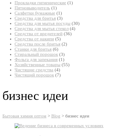
товар
1
Прокладки гигиенические
1
1
товар
Пятновыводитель
1
товар
1
Салфетки бумажные
1
товар
3
Средства для бритья
3
товара
30
Средства для мытья посуды
30
4
товаров
Средства для мытья стекол
4
36
товара
Средства от вредителей
36
5
товаров
Средства от накипи
5
товаров
2
Средства после бритья
2
6
товара
Станки для бритья
6
товаров
3
Стиральный порошок
3
1
товара
Фольга для запекания
1
товар
55
Хозяйственные товары
55
4
товаров
Чистящие средства
4
товара
7
Чистящий порошок
7
товаров
бизнес идеи
Бытовая химия оптом
>
Blog
>
бизнес идеи