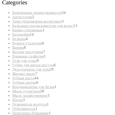
Categories
34
Бритвенные принадлежности
34
2
товара
Антистатик
2
товара
5
Арко (бритвенная косметика)
5
товаров
13
Бальзамы ополаскиватели для волос
13
1
товаров
Банки стеклянные
1
14
товар
Батарейки
14
4
товаров
Белизна
4
товара
6
Бумага туалетная
6
8
товаров
Ваниш
8
товаров
7
Ватная продукция
7
товаров
1
Влажные салфетки
1
9
товар
Гели для душа
9
товаров
6
Губки для мытья посуды
6
29
товаров
Дезодоранты для тела
29
7
товаров
Жидкое мыло
7
товаров
44
Зубная паста
44
товара
6
Зубные щетки
6
товаров
1
Кондиционеры для белья
1
28
товар
Мыло туалетное
28
товаров
3
Мыло хозяйственное
3
3
товара
Носки
3
товара
1
Освежитель воздуха
1
1
товар
Отбеливатель
1
товар
1
Полотенца бумажные
1