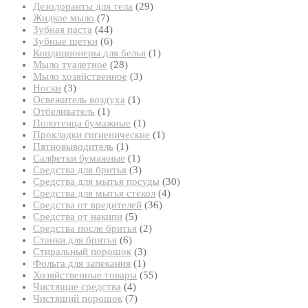
29
товаров
Дезодоранты для тела
29
7
товаров
Жидкое мыло
7
товаров
44
Зубная паста
44
товара
6
Зубные щетки
6
товаров
1
Кондиционеры для белья
1
28
товар
Мыло туалетное
28
товаров
3
Мыло хозяйственное
3
3
товара
Носки
3
товара
1
Освежитель воздуха
1
1
товар
Отбеливатель
1
товар
1
Полотенца бумажные
1
товар
1
Прокладки гигиенические
1
1
товар
Пятновыводитель
1
товар
1
Салфетки бумажные
1
товар
3
Средства для бритья
3
товара
30
Средства для мытья посуды
30
4
товаров
Средства для мытья стекол
4
36
товара
Средства от вредителей
36
5
товаров
Средства от накипи
5
товаров
2
Средства после бритья
2
6
товара
Станки для бритья
6
товаров
3
Стиральный порошок
3
1
товара
Фольга для запекания
1
товар
55
Хозяйственные товары
55
4
товаров
Чистящие средства
4
товара
7
Чистящий порошок
7