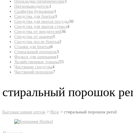
товар
1
Прокладки гигиенические
1
1
товар
Пятновыводитель
1
товар
1
Салфетки бумажные
1
товар
3
Средства для бритья
3
товара
30
Средства для мытья посуды
30
4
товаров
Средства для мытья стекол
4
36
товара
Средства от вредителей
36
5
товаров
Средства от накипи
5
товаров
2
Средства после бритья
2
6
товара
Станки для бритья
6
товаров
3
Стиральный порошок
3
1
товара
Фольга для запекания
1
товар
55
Хозяйственные товары
55
4
товаров
Чистящие средства
4
товара
7
Чистящий порошок
7
товаров
стиральный порошок per
Бытовая химия оптом
>
Blog
>
стиральный порошок persil