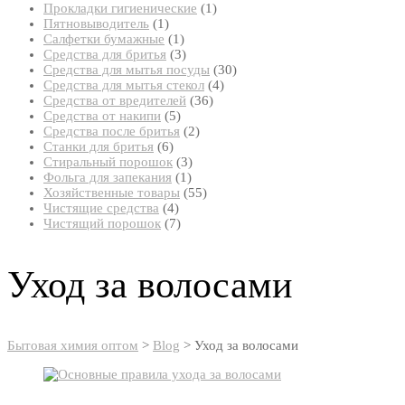
товар
1
Прокладки гигиенические
1
1
товар
Пятновыводитель
1
товар
1
Салфетки бумажные
1
товар
3
Средства для бритья
3
товара
30
Средства для мытья посуды
30
4
товаров
Средства для мытья стекол
4
36
товара
Средства от вредителей
36
5
товаров
Средства от накипи
5
товаров
2
Средства после бритья
2
6
товара
Станки для бритья
6
товаров
3
Стиральный порошок
3
1
товара
Фольга для запекания
1
товар
55
Хозяйственные товары
55
4
товаров
Чистящие средства
4
товара
7
Чистящий порошок
7
товаров
Уход за волосами
Бытовая химия оптом
>
Blog
>
Уход за волосами