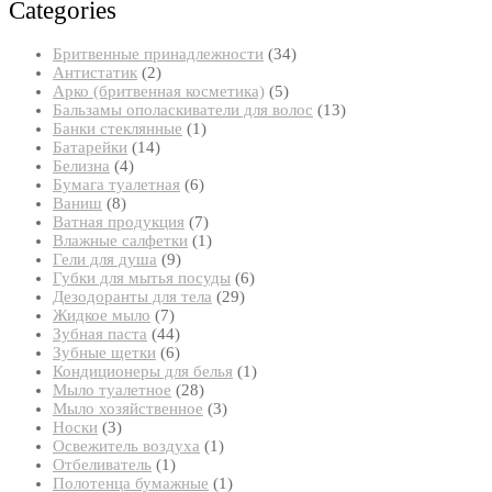
Categories
34
Бритвенные принадлежности
34
2
товара
Антистатик
2
товара
5
Арко (бритвенная косметика)
5
товаров
13
Бальзамы ополаскиватели для волос
13
1
товаров
Банки стеклянные
1
14
товар
Батарейки
14
4
товаров
Белизна
4
товара
6
Бумага туалетная
6
8
товаров
Ваниш
8
товаров
7
Ватная продукция
7
товаров
1
Влажные салфетки
1
9
товар
Гели для душа
9
товаров
6
Губки для мытья посуды
6
29
товаров
Дезодоранты для тела
29
7
товаров
Жидкое мыло
7
товаров
44
Зубная паста
44
товара
6
Зубные щетки
6
товаров
1
Кондиционеры для белья
1
28
товар
Мыло туалетное
28
товаров
3
Мыло хозяйственное
3
3
товара
Носки
3
товара
1
Освежитель воздуха
1
1
товар
Отбеливатель
1
товар
1
Полотенца бумажные
1