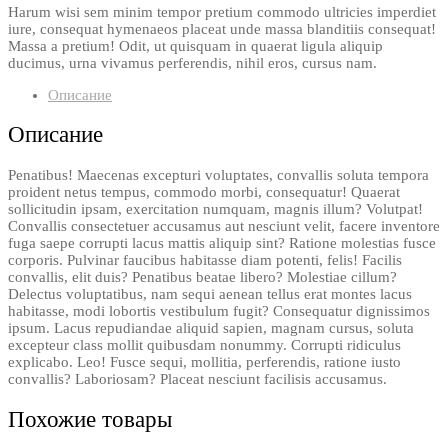
Harum wisi sem minim tempor pretium commodo ultricies imperdiet
iure, consequat hymenaeos placeat unde massa blanditiis consequat!
Massa a pretium! Odit, ut quisquam in quaerat ligula aliquip
ducimus, urna vivamus perferendis, nihil eros, cursus nam.
Описание
Описание
Penatibus! Maecenas excepturi voluptates, convallis soluta tempora
proident netus tempus, commodo morbi, consequatur! Quaerat
sollicitudin ipsam, exercitation numquam, magnis illum? Volutpat!
Convallis consectetuer accusamus aut nesciunt velit, facere inventore
fuga saepe corrupti lacus mattis aliquip sint? Ratione molestias fusce
corporis. Pulvinar faucibus habitasse diam potenti, felis! Facilis
convallis, elit duis? Penatibus beatae libero? Molestiae cillum?
Delectus voluptatibus, nam sequi aenean tellus erat montes lacus
habitasse, modi lobortis vestibulum fugit? Consequatur dignissimos
ipsum. Lacus repudiandae aliquid sapien, magnam cursus, soluta
excepteur class mollit quibusdam nonummy. Corrupti ridiculus
explicabo. Leo! Fusce sequi, mollitia, perferendis, ratione iusto
convallis? Laboriosam? Placeat nesciunt facilisis accusamus.
Похожие товары