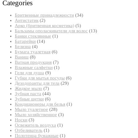
Categories
34
Бритвенные принадлежности
34
2
товара
Антистатик
2
товара
5
Арко (бритвенная косметика)
5
товаров
13
Бальзамы ополаскиватели для волос
13
1
товаров
Банки стеклянные
1
14
товар
Батарейки
14
4
товаров
Белизна
4
товара
6
Бумага туалетная
6
8
товаров
Ваниш
8
товаров
7
Ватная продукция
7
товаров
1
Влажные салфетки
1
9
товар
Гели для душа
9
товаров
6
Губки для мытья посуды
6
29
товаров
Дезодоранты для тела
29
7
товаров
Жидкое мыло
7
товаров
44
Зубная паста
44
товара
6
Зубные щетки
6
товаров
1
Кондиционеры для белья
1
28
товар
Мыло туалетное
28
товаров
3
Мыло хозяйственное
3
3
товара
Носки
3
товара
1
Освежитель воздуха
1
1
товар
Отбеливатель
1
товар
1
Полотенца бумажные
1