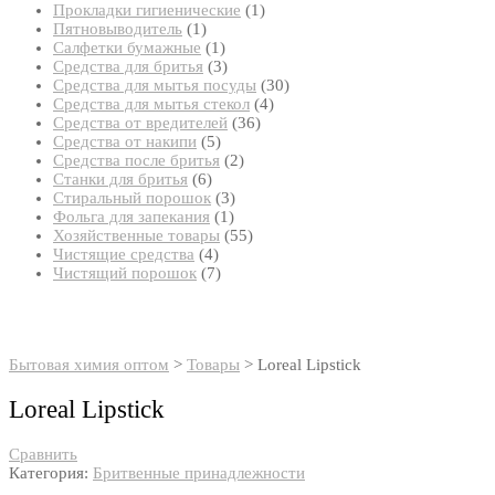
товар
1
Прокладки гигиенические
1
1
товар
Пятновыводитель
1
товар
1
Салфетки бумажные
1
товар
3
Средства для бритья
3
товара
30
Средства для мытья посуды
30
4
товаров
Средства для мытья стекол
4
36
товара
Средства от вредителей
36
5
товаров
Средства от накипи
5
товаров
2
Средства после бритья
2
6
товара
Станки для бритья
6
товаров
3
Стиральный порошок
3
1
товара
Фольга для запекания
1
товар
55
Хозяйственные товары
55
4
товаров
Чистящие средства
4
товара
7
Чистящий порошок
7
товаров
Бытовая химия оптом
>
Товары
>
Loreal Lipstick
Loreal Lipstick
Сравнить
Категория:
Бритвенные принадлежности