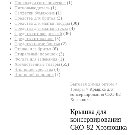
товар
1
Прокладки гигиенические
1
1
товар
Пятновыводитель
1
товар
1
Салфетки бумажные
1
товар
3
Средства для бритья
3
товара
30
Средства для мытья посуды
30
4
товаров
Средства для мытья стекол
4
36
товара
Средства от вредителей
36
5
товаров
Средства от накипи
5
товаров
2
Средства после бритья
2
6
товара
Станки для бритья
6
товаров
3
Стиральный порошок
3
1
товара
Фольга для запекания
1
товар
55
Хозяйственные товары
55
4
товаров
Чистящие средства
4
товара
7
Чистящий порошок
7
товаров
Бытовая химия оптом
>
Товары
>
Крышка для
консервирования СКО-82
Хозяюшка
Крышка для
консервирования
СКО-82 Хозяюшка