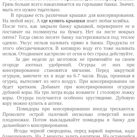
Грязь больше всего накапливается на горлышке банки. Значит,
мыть его нужно тщательно.
В продаже есть различные крышки для консервирования.
На любой вкус. А
где купить крышки
знает любая хозяйка.
После того, как закрыли банку крышкой, переверните ее и
поставьте на полминуты на бумагу. Нет на листе мо­­­крых
пятен? Тогда смело несите банку пастеризоваться под теплое
одеяло.
Уксус нельзя наливать прямо в банки. Продукты от
этого обесцвечиваются. В кипящую воду его тоже наливать
нельзя. Отодвиньте кастрюлю от огня и без страха действуйте.
За две недели до заготовок не применяйте на своем
огороде азотных удобрений. Огурцы от них при
консервировании становятся мягкими. Перед закруткой
огурцов, замочите их в воде на 6-7 часов. Вода, проникая в
огурец, вытесняет из него воздух. При консервировании он
будет крепким.
Добавьте при консервировании огурцов
дубовой коры. На три литра воды возьмите 1 столовую ложку
коры. Огурцы получаются особенно хрустящими. Дубовую
кору можно купить в аптеке.
Помидоры при консервировании иногда трескаются.
Проколите острой палочкой несколько отверстий возле
плодоножки. Потом выкладывайте помидоры в банку для
дальнейшего консервирования.
Ягоды черной смородины, перед варкой варенья, надо
бланшировать. На 2 минуты залить кипятком. На оставшейся