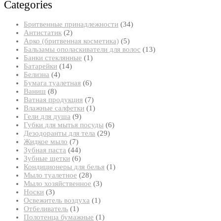
Categories
34
Бритвенные принадлежности
34
2
товара
Антистатик
2
товара
5
Арко (бритвенная косметика)
5
товаров
13
Бальзамы ополаскиватели для волос
13
1
товаров
Банки стеклянные
1
14
товар
Батарейки
14
4
товаров
Белизна
4
товара
6
Бумага туалетная
6
8
товаров
Ваниш
8
товаров
7
Ватная продукция
7
товаров
1
Влажные салфетки
1
9
товар
Гели для душа
9
товаров
6
Губки для мытья посуды
6
29
товаров
Дезодоранты для тела
29
7
товаров
Жидкое мыло
7
товаров
44
Зубная паста
44
товара
6
Зубные щетки
6
товаров
1
Кондиционеры для белья
1
28
товар
Мыло туалетное
28
товаров
3
Мыло хозяйственное
3
3
товара
Носки
3
товара
1
Освежитель воздуха
1
1
товар
Отбеливатель
1
товар
1
Полотенца бумажные
1