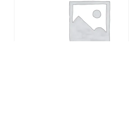
DURU Gurmet 5шт по 75гр
Оценка
0
из 5
Подробнее