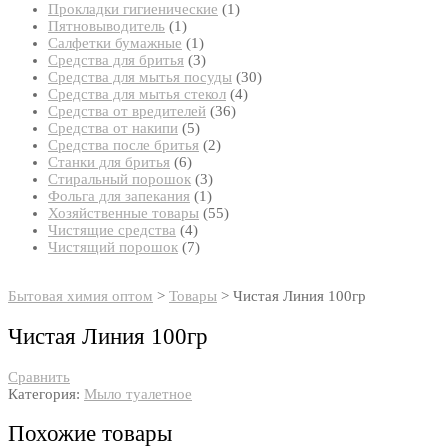
товар
1
Прокладки гигиенические
1
1
товар
Пятновыводитель
1
товар
1
Салфетки бумажные
1
товар
3
Средства для бритья
3
товара
30
Средства для мытья посуды
30
4
товаров
Средства для мытья стекол
4
36
товара
Средства от вредителей
36
5
товаров
Средства от накипи
5
товаров
2
Средства после бритья
2
6
товара
Станки для бритья
6
товаров
3
Стиральный порошок
3
1
товара
Фольга для запекания
1
товар
55
Хозяйственные товары
55
4
товаров
Чистящие средства
4
товара
7
Чистящий порошок
7
товаров
Бытовая химия оптом
>
Товары
>
Чистая Линия 100гр
Чистая Линия 100гр
Сравнить
Категория:
Мыло туалетное
Похожие товары