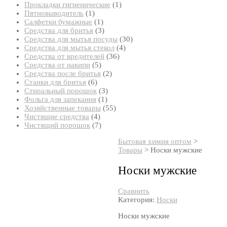
товар
1
Прокладки гигиенические
1
1
товар
Пятновыводитель
1
товар
1
Салфетки бумажные
1
товар
3
Средства для бритья
3
товара
30
Средства для мытья посуды
30
4
товаров
Средства для мытья стекол
4
36
товара
Средства от вредителей
36
5
товаров
Средства от накипи
5
товаров
2
Средства после бритья
2
6
товара
Станки для бритья
6
товаров
3
Стиральный порошок
3
1
товара
Фольга для запекания
1
товар
55
Хозяйственные товары
55
4
товаров
Чистящие средства
4
товара
7
Чистящий порошок
7
товаров
Бытовая химия оптом
>
Товары
>
Носки мужские
Носки мужские
Сравнить
Категория:
Носки
Носки мужские