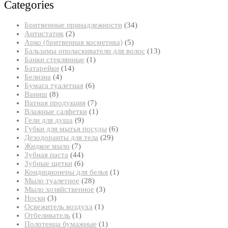
Categories
34
Бритвенные принадлежности
34
2
товара
Антистатик
2
товара
5
Арко (бритвенная косметика)
5
товаров
13
Бальзамы ополаскиватели для волос
13
1
товаров
Банки стеклянные
1
14
товар
Батарейки
14
4
товаров
Белизна
4
товара
6
Бумага туалетная
6
8
товаров
Ваниш
8
товаров
7
Ватная продукция
7
товаров
1
Влажные салфетки
1
9
товар
Гели для душа
9
товаров
6
Губки для мытья посуды
6
29
товаров
Дезодоранты для тела
29
7
товаров
Жидкое мыло
7
товаров
44
Зубная паста
44
товара
6
Зубные щетки
6
товаров
1
Кондиционеры для белья
1
28
товар
Мыло туалетное
28
товаров
3
Мыло хозяйственное
3
3
товара
Носки
3
товара
1
Освежитель воздуха
1
1
товар
Отбеливатель
1
товар
1
Полотенца бумажные
1