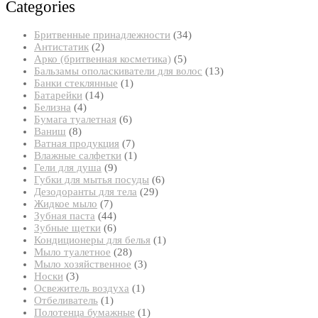
Categories
34
Бритвенные принадлежности
34
2
товара
Антистатик
2
товара
5
Арко (бритвенная косметика)
5
товаров
13
Бальзамы ополаскиватели для волос
13
1
товаров
Банки стеклянные
1
14
товар
Батарейки
14
4
товаров
Белизна
4
товара
6
Бумага туалетная
6
8
товаров
Ваниш
8
товаров
7
Ватная продукция
7
товаров
1
Влажные салфетки
1
9
товар
Гели для душа
9
товаров
6
Губки для мытья посуды
6
29
товаров
Дезодоранты для тела
29
7
товаров
Жидкое мыло
7
товаров
44
Зубная паста
44
товара
6
Зубные щетки
6
товаров
1
Кондиционеры для белья
1
28
товар
Мыло туалетное
28
товаров
3
Мыло хозяйственное
3
3
товара
Носки
3
товара
1
Освежитель воздуха
1
1
товар
Отбеливатель
1
товар
1
Полотенца бумажные
1