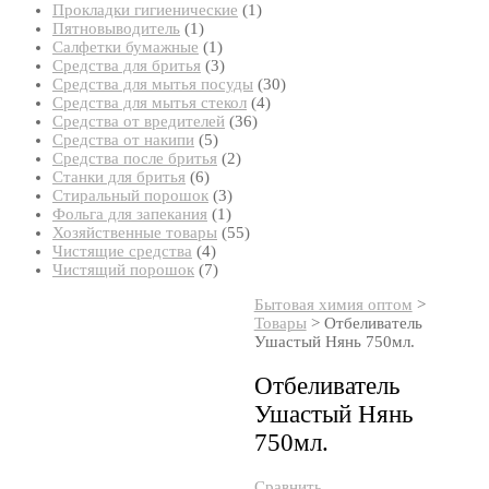
товар
1
Прокладки гигиенические
1
1
товар
Пятновыводитель
1
товар
1
Салфетки бумажные
1
товар
3
Средства для бритья
3
товара
30
Средства для мытья посуды
30
4
товаров
Средства для мытья стекол
4
36
товара
Средства от вредителей
36
5
товаров
Средства от накипи
5
товаров
2
Средства после бритья
2
6
товара
Станки для бритья
6
товаров
3
Стиральный порошок
3
1
товара
Фольга для запекания
1
товар
55
Хозяйственные товары
55
4
товаров
Чистящие средства
4
товара
7
Чистящий порошок
7
товаров
Бытовая химия оптом
>
Товары
>
Отбеливатель
Ушастый Нянь 750мл.
Отбеливатель
Ушастый Нянь
750мл.
Сравнить