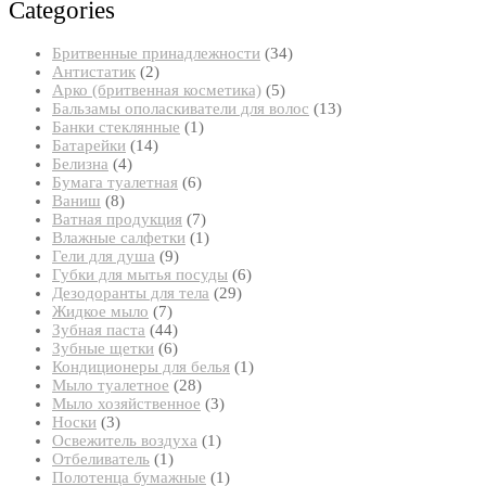
Categories
34
Бритвенные принадлежности
34
2
товара
Антистатик
2
товара
5
Арко (бритвенная косметика)
5
товаров
13
Бальзамы ополаскиватели для волос
13
1
товаров
Банки стеклянные
1
14
товар
Батарейки
14
4
товаров
Белизна
4
товара
6
Бумага туалетная
6
8
товаров
Ваниш
8
товаров
7
Ватная продукция
7
товаров
1
Влажные салфетки
1
9
товар
Гели для душа
9
товаров
6
Губки для мытья посуды
6
29
товаров
Дезодоранты для тела
29
7
товаров
Жидкое мыло
7
товаров
44
Зубная паста
44
товара
6
Зубные щетки
6
товаров
1
Кондиционеры для белья
1
28
товар
Мыло туалетное
28
товаров
3
Мыло хозяйственное
3
3
товара
Носки
3
товара
1
Освежитель воздуха
1
1
товар
Отбеливатель
1
товар
1
Полотенца бумажные
1