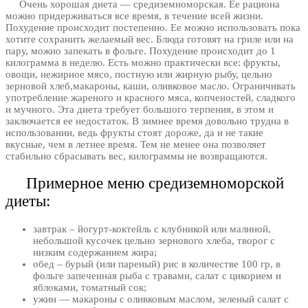
Очень хорошая диета — средиземноморская. Ее рациона
можно придерживаться все время, в течение всей жизни.
Похудение происходит постепенно. Ее можно использовать пока
хотите сохранить желаемый вес. Блюда готовят на гриле или на
пару, можно запекать в фольге. Похудение происходит до 1
килограмма в неделю. Есть можно практически все: фрукты,
овощи, нежирное мясо, постную или жирную рыбу, цельно
зерновой хлеб,макароны, каши, оливковое масло. Ограничивать
употребление жареного и красного мяса, копченостей, сладкого
и мучного. Эта диета требует большого терпения, в этом и
заключается ее недостаток. В зимнее время довольно трудна в
использовании, ведь фрукты стоят дороже, да и не такие
вкусные, чем в летнее время. Тем не менее она позволяет
стабильно сбрасывать вес, килограммы не возвращаются.
Примерное меню средиземноморской
диеты:
завтрак – йогурт-коктейль с клубникой или малиной,
небольшой кусочек цельно зернового хлеба, творог с
низким содержанием жира;
обед – бурый (или пареный) рис в количестве 100 гр, в
фольге запеченная рыба с травами, салат с цикорием и
яблоками, томатный сок;
ужин — макароны с оливковым маслом, зеленый салат с