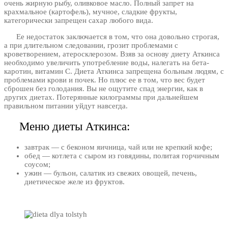
очень жирную рыбу, оливковое масло. Полный запрет на
крахмальное (картофель), мучное, сладкие фрукты,
категорически запрещен сахар любого вида.
Ее недостаток заключается в том, что она довольно строгая,
а при длительном следовании, грозит проблемами с
кроветворением, атеросклерозом. Взяв за основу диету Аткинса
необходимо увеличить употребление воды, налегать на бета-
каротин, витамин С. Диета Аткинса запрещена больным людям, с
проблемами крови и почек. Но плюс ее в том, что вес будет
сброшен без голодания. Вы не ощутите спад энергии, как в
других диетах. Потерянные килограммы при дальнейшем
правильном питании уйдут навсегда.
Меню диеты Аткинса:
завтрак — с беконом яичница, чай или не крепкий кофе;
обед — котлета с сыром из говядины, политая горчичным
соусом;
ужин — бульон, салатик из свежих овощей, печень,
диетическое желе из фруктов.