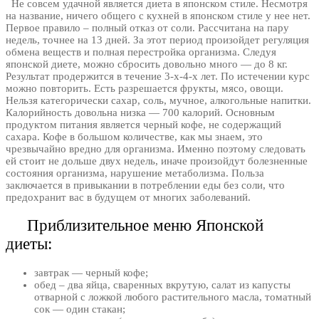
Не совсем удачной является диета в японском стиле. Несмотря
на название, ничего общего с кухней в японском стиле у нее нет.
Первое правило – полный отказ от соли. Рассчитана на пару
недель, точнее на 13 дней. За этот период произойдет регуляция
обмена веществ и полная перестройка организма. Следуя
японской диете, можно сбросить довольно много — до 8 кг.
Результат продержится в течение 3-х-4-х лет. По истечении курс
можно повторить. Есть разрешается фрукты, мясо, овощи.
Нельзя категорически сахар, соль, мучное, алкогольные напитки.
Калорийность довольна низка — 700 калорий. Основным
продуктом питания является черный кофе, не содержащий
сахара. Кофе в большом количестве, как мы знаем, это
чрезвычайно вредно для организма. Именно поэтому следовать
ей стоит не дольше двух недель, иначе произойдут болезненные
состояния организма, нарушение метаболизма. Польза
заключается в привыкании в потреблении еды без соли, что
предохранит вас в будущем от многих заболеваний.
Приблизительное меню Японской
диеты:
завтрак — черный кофе;
обед – два яйца, сваренных вкрутую, салат из капусты
отварной с ложкой любого растительного масла, томатный
сок — один стакан;