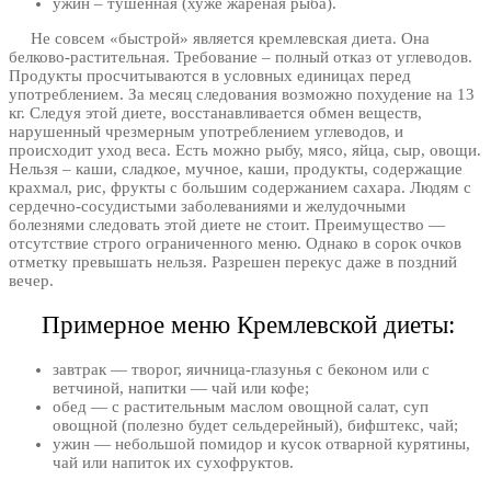
ужин – тушенная (хуже жареная рыба).
Не совсем «быстрой» является кремлевская диета. Она
белково-растительная. Требование – полный отказ от углеводов.
Продукты просчитываются в условных единицах перед
употреблением. За месяц следования возможно похудение на 13
кг. Следуя этой диете, восстанавливается обмен веществ,
нарушенный чрезмерным употреблением углеводов, и
происходит уход веса. Есть можно рыбу, мясо, яйца, сыр, овощи.
Нельзя – каши, сладкое, мучное, каши, продукты, содержащие
крахмал, рис, фрукты с большим содержанием сахара. Людям с
сердечно-сосудистыми заболеваниями и желудочными
болезнями следовать этой диете не стоит. Преимущество —
отсутствие строго ограниченного меню. Однако в сорок очков
отметку превышать нельзя. Разрешен перекус даже в поздний
вечер.
Примерное меню Кремлевской диеты:
завтрак — творог, яичница-глазунья с беконом или с
ветчиной, напитки — чай или кофе;
обед — с растительным маслом овощной салат, суп
овощной (полезно будет сельдерейный), бифштекс, чай;
ужин — небольшой помидор и кусок отварной курятины,
чай или напиток их сухофруктов.