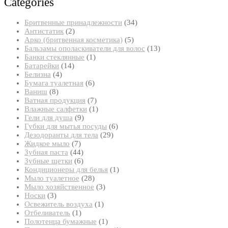
Categories
34
Бритвенные принадлежности
34
2
товара
Антистатик
2
товара
5
Арко (бритвенная косметика)
5
товаров
13
Бальзамы ополаскиватели для волос
13
1
товаров
Банки стеклянные
1
14
товар
Батарейки
14
4
товаров
Белизна
4
товара
6
Бумага туалетная
6
8
товаров
Ваниш
8
товаров
7
Ватная продукция
7
товаров
1
Влажные салфетки
1
9
товар
Гели для душа
9
товаров
6
Губки для мытья посуды
6
29
товаров
Дезодоранты для тела
29
7
товаров
Жидкое мыло
7
товаров
44
Зубная паста
44
товара
6
Зубные щетки
6
товаров
1
Кондиционеры для белья
1
28
товар
Мыло туалетное
28
товаров
3
Мыло хозяйственное
3
3
товара
Носки
3
товара
1
Освежитель воздуха
1
1
товар
Отбеливатель
1
товар
1
Полотенца бумажные
1