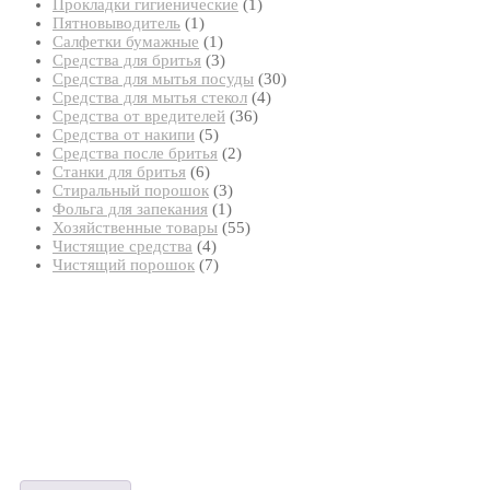
товар
1
Прокладки гигиенические
1
1
товар
Пятновыводитель
1
товар
1
Салфетки бумажные
1
товар
3
Средства для бритья
3
товара
30
Средства для мытья посуды
30
4
товаров
Средства для мытья стекол
4
36
товара
Средства от вредителей
36
5
товаров
Средства от накипи
5
товаров
2
Средства после бритья
2
6
товара
Станки для бритья
6
товаров
3
Стиральный порошок
3
1
товара
Фольга для запекания
1
товар
55
Хозяйственные товары
55
4
товаров
Чистящие средства
4
товара
7
Чистящий порошок
7
товаров