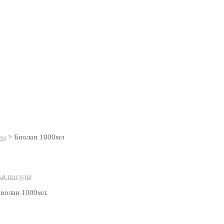
ры
>
Биолан 1000мл
ья посуды
Биолан 1000мл.