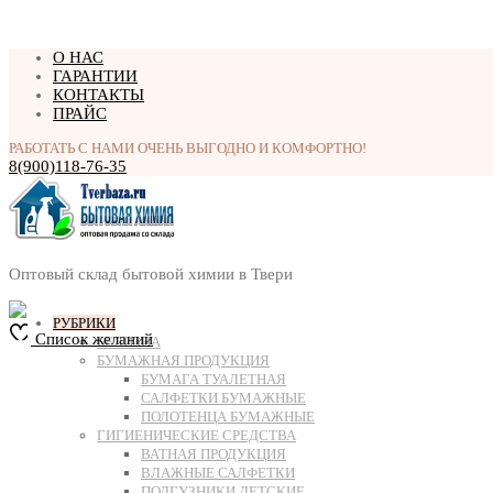
Перейти
О НАС
к
ГАРАНТИИ
содержимому
КОНТАКТЫ
ПРАЙС
РАБОТАТЬ С НАМИ ОЧЕНЬ ВЫГОДНО И КОМФОРТНО!
8(900)118-76-35
Оптовый склад бытовой химии в Твери
РУБРИКИ
Список желаний
БЕЛИЗНА
БУМАЖНАЯ ПРОДУКЦИЯ
БУМАГА ТУАЛЕТНАЯ
САЛФЕТКИ БУМАЖНЫЕ
ПОЛОТЕНЦА БУМАЖНЫЕ
ГИГИЕНИЧЕСКИЕ СРЕДСТВА
ВАТНАЯ ПРОДУКЦИЯ
ВЛАЖНЫЕ САЛФЕТКИ
ПОДГУЗНИКИ ДЕТСКИЕ