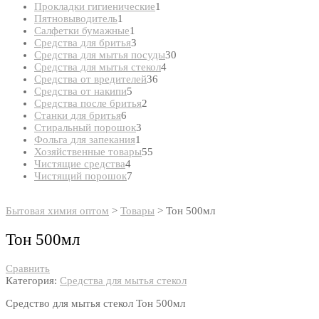
товар
1
Прокладки гигиенические
1
1
товар
Пятновыводитель
1
товар
1
Салфетки бумажные
1
товар
3
Средства для бритья
3
товара
30
Средства для мытья посуды
30
4
товаров
Средства для мытья стекол
4
36
товара
Средства от вредителей
36
5
товаров
Средства от накипи
5
товаров
2
Средства после бритья
2
6
товара
Станки для бритья
6
товаров
3
Стиральный порошок
3
1
товара
Фольга для запекания
1
товар
55
Хозяйственные товары
55
4
товаров
Чистящие средства
4
товара
7
Чистящий порошок
7
товаров
Бытовая химия оптом
>
Товары
>
Тон 500мл
Тон 500мл
Сравнить
Категория:
Средства для мытья стекол
Средство для мытья стекол Тон 500мл