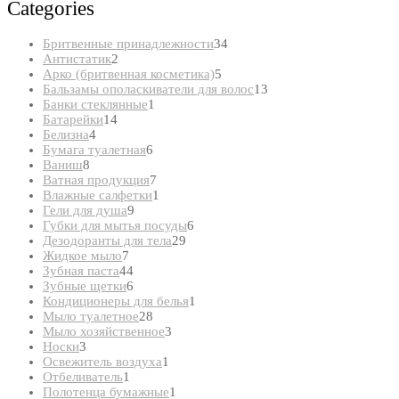
Categories
34
Бритвенные принадлежности
34
2
товара
Антистатик
2
товара
5
Арко (бритвенная косметика)
5
товаров
13
Бальзамы ополаскиватели для волос
13
1
товаров
Банки стеклянные
1
14
товар
Батарейки
14
4
товаров
Белизна
4
товара
6
Бумага туалетная
6
8
товаров
Ваниш
8
товаров
7
Ватная продукция
7
товаров
1
Влажные салфетки
1
9
товар
Гели для душа
9
товаров
6
Губки для мытья посуды
6
29
товаров
Дезодоранты для тела
29
7
товаров
Жидкое мыло
7
товаров
44
Зубная паста
44
товара
6
Зубные щетки
6
товаров
1
Кондиционеры для белья
1
28
товар
Мыло туалетное
28
товаров
3
Мыло хозяйственное
3
3
товара
Носки
3
товара
1
Освежитель воздуха
1
1
товар
Отбеливатель
1
товар
1
Полотенца бумажные
1