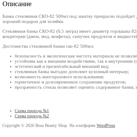
Описание
Банка стеклянная СКО-82 500мл под закатку прекрасно подойдет д
хороший подарок для хозяйки.
Стеклянная банка СКО-82 (0,5 литра) имеет диаметр горлышка 8
кондитерки (джем, мед, конфеты), сыпучих продуктов и жидкосте
Достоинства стеклянной банки ско-82 500мл:
безопасность и экологическая чистота материала не позвол
устойчива как к внешним воздействиям, так и внутренним (
эстетический и презентабельный внешний вид;
стеклянная банка выгодно дополнит кухонный интерьер;
возможность многоразового использования;
герметичное и долговременное сохранение продуктов;
прозрачность стекла позволяет оценить содержимое банки, н
Схема проезда №1
Схема проезда №2
Copyright © 2026 Bosa Beauty Shop. На платформе
WordPress