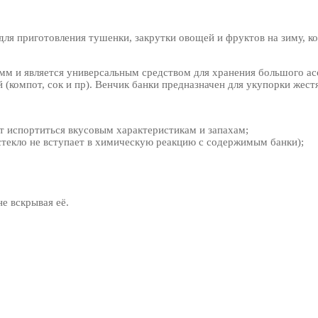
ля приготовления тушенки, закрутки овощей и фруктов на зиму, ко
2мм и является универсальным средством для хранения большого а
й (компот, сок и пр). Венчик банки предназначен для укупорки же
ит испортиться вкусовым характеристикам и запахам;
стекло не вступает в химическую реакцию с содержимым банки);
е вскрывая её.