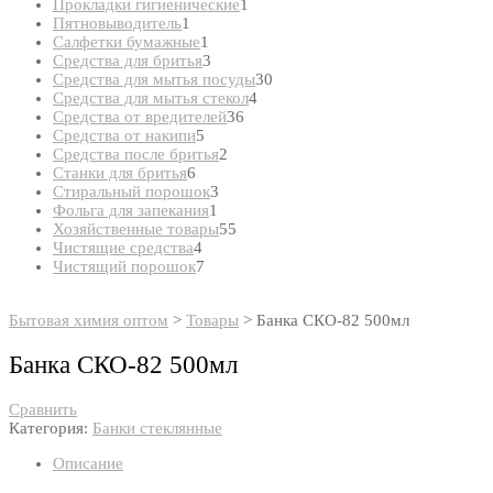
товар
1
Прокладки гигиенические
1
1
товар
Пятновыводитель
1
товар
1
Салфетки бумажные
1
товар
3
Средства для бритья
3
товара
30
Средства для мытья посуды
30
4
товаров
Средства для мытья стекол
4
36
товара
Средства от вредителей
36
5
товаров
Средства от накипи
5
товаров
2
Средства после бритья
2
6
товара
Станки для бритья
6
товаров
3
Стиральный порошок
3
1
товара
Фольга для запекания
1
товар
55
Хозяйственные товары
55
4
товаров
Чистящие средства
4
товара
7
Чистящий порошок
7
товаров
Бытовая химия оптом
>
Товары
>
Банка СКО-82 500мл
Банка СКО-82 500мл
Сравнить
Категория:
Банки стеклянные
Описание