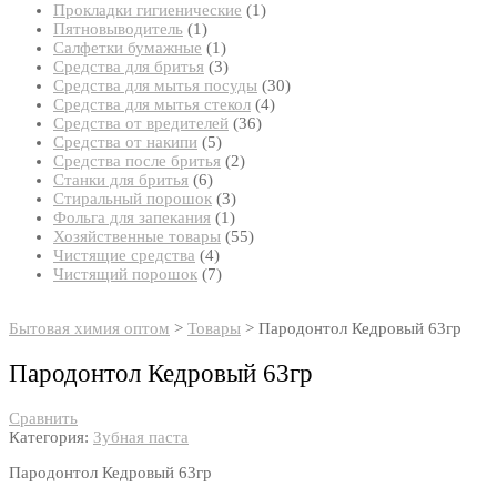
товар
1
Прокладки гигиенические
1
1
товар
Пятновыводитель
1
товар
1
Салфетки бумажные
1
товар
3
Средства для бритья
3
товара
30
Средства для мытья посуды
30
4
товаров
Средства для мытья стекол
4
36
товара
Средства от вредителей
36
5
товаров
Средства от накипи
5
товаров
2
Средства после бритья
2
6
товара
Станки для бритья
6
товаров
3
Стиральный порошок
3
1
товара
Фольга для запекания
1
товар
55
Хозяйственные товары
55
4
товаров
Чистящие средства
4
товара
7
Чистящий порошок
7
товаров
Бытовая химия оптом
>
Товары
>
Пародонтол Кедровый 63гр
Пародонтол Кедровый 63гр
Сравнить
Категория:
Зубная паста
Пародонтол Кедровый 63гр