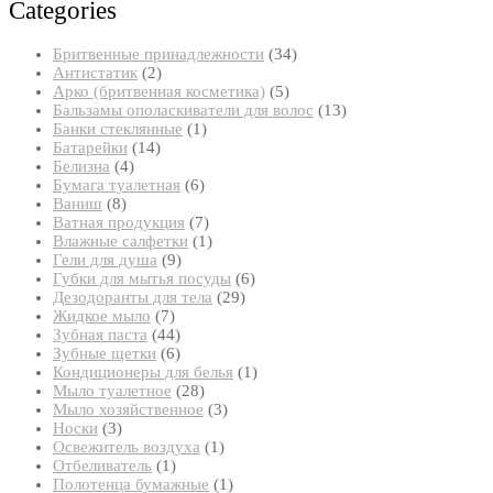
Categories
34
Бритвенные принадлежности
34
2
товара
Антистатик
2
товара
5
Арко (бритвенная косметика)
5
товаров
13
Бальзамы ополаскиватели для волос
13
1
товаров
Банки стеклянные
1
14
товар
Батарейки
14
4
товаров
Белизна
4
товара
6
Бумага туалетная
6
8
товаров
Ваниш
8
товаров
7
Ватная продукция
7
товаров
1
Влажные салфетки
1
9
товар
Гели для душа
9
товаров
6
Губки для мытья посуды
6
29
товаров
Дезодоранты для тела
29
7
товаров
Жидкое мыло
7
товаров
44
Зубная паста
44
товара
6
Зубные щетки
6
товаров
1
Кондиционеры для белья
1
28
товар
Мыло туалетное
28
товаров
3
Мыло хозяйственное
3
3
товара
Носки
3
товара
1
Освежитель воздуха
1
1
товар
Отбеливатель
1
товар
1
Полотенца бумажные
1