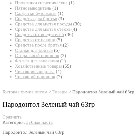
товар
1
Прокладки гигиенические
1
1
товар
Пятновыводитель
1
товар
1
Салфетки бумажные
1
товар
3
Средства для бритья
3
товара
30
Средства для мытья посуды
30
4
товаров
Средства для мытья стекол
4
36
товара
Средства от вредителей
36
5
товаров
Средства от накипи
5
товаров
2
Средства после бритья
2
6
товара
Станки для бритья
6
товаров
3
Стиральный порошок
3
1
товара
Фольга для запекания
1
товар
55
Хозяйственные товары
55
4
товаров
Чистящие средства
4
товара
7
Чистящий порошок
7
товаров
Бытовая химия оптом
>
Товары
>
Пародонтол Зеленый чай 63гр
Пародонтол Зеленый чай 63гр
Сравнить
Категория:
Зубная паста
Пародонтол Зеленый чай 63гр