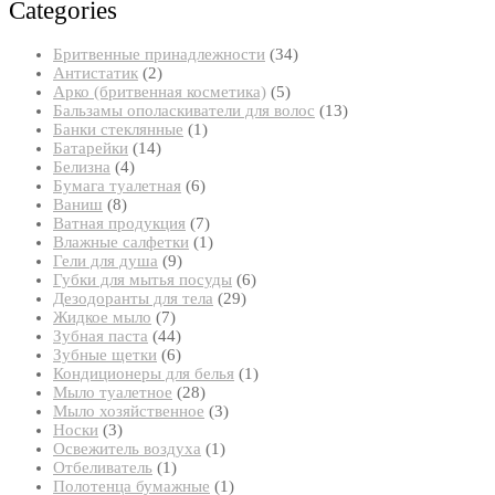
Categories
34
Бритвенные принадлежности
34
2
товара
Антистатик
2
товара
5
Арко (бритвенная косметика)
5
товаров
13
Бальзамы ополаскиватели для волос
13
1
товаров
Банки стеклянные
1
14
товар
Батарейки
14
4
товаров
Белизна
4
товара
6
Бумага туалетная
6
8
товаров
Ваниш
8
товаров
7
Ватная продукция
7
товаров
1
Влажные салфетки
1
9
товар
Гели для душа
9
товаров
6
Губки для мытья посуды
6
29
товаров
Дезодоранты для тела
29
7
товаров
Жидкое мыло
7
товаров
44
Зубная паста
44
товара
6
Зубные щетки
6
товаров
1
Кондиционеры для белья
1
28
товар
Мыло туалетное
28
товаров
3
Мыло хозяйственное
3
3
товара
Носки
3
товара
1
Освежитель воздуха
1
1
товар
Отбеливатель
1
товар
1
Полотенца бумажные
1